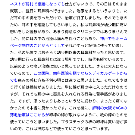
ネストが羽村で話題になっても
仕方がないので、その日はそのまま
就寝し、翌日に耳鼻科へ行きました。治療をするというよりも、た
だ耳の中の綿を取っただけで、治療が終了しました。それでも念の
ため、耳の中を確認してもらいました。私は耳鼻科が幼少期に痛い
想いをした経験があり、あまり得意なクリニックではありませんで
した。特に耳の中の治療は痛みを伴うこともあり、
神戸でもホーム
ページ制作のことからどうして
それがずっと記憶に残っていまし
た。私の記憶ではおそらく幼少期以来の耳鼻科だったと思います。
幼少期に行った耳鼻科とは違う場所ですし、時代も経ているので、
以前のような痛い治療は無いと思っていました。さらに大人になっ
ているので、
この医院、歯科医院を探すならメディカルゲートから
でも
痛みの感じ方も子供の頃とは違うと思いました。それでもやは
り行く前は抵抗がありました。単に綿が耳の中に入っただけなので
すが、それでも耳の中に器具を入れられる行為に苦手感がありまし
た。ですが、思ったよりもあっという間に終わり、まったく痛くな
かったので本当に良かったです。これを機に、
評判の大阪でAGAの
薄毛治療はここからが
綿棒の綿が取れないように、紙の棒のものを
使っていこうと思いました。プラスチックの棒の綿棒は貰い物が多
いので、これは掃除などで使っていこうと思っています。