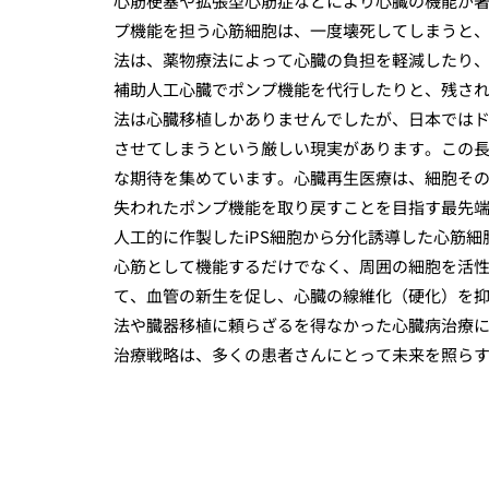
心筋梗塞や拡張型心筋症などにより心臓の機能が
プ機能を担う心筋細胞は、一度壊死してしまうと
法は、薬物療法によって心臓の負担を軽減したり
補助人工心臓でポンプ機能を代行したりと、残さ
法は心臓移植しかありませんでしたが、日本では
させてしまうという厳しい現実があります。この
な期待を集めています。心臓再生医療は、細胞そ
失われたポンプ機能を取り戻すことを目指す最先
人工的に作製したiPS細胞から分化誘導した心筋
心筋として機能するだけでなく、周囲の細胞を活
て、血管の新生を促し、心臓の線維化（硬化）を
法や臓器移植に頼らざるを得なかった心臓病治療
治療戦略は、多くの患者さんにとって未来を照ら