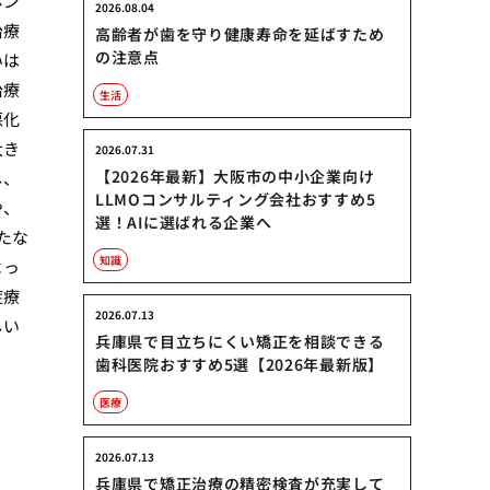
ポン
2026.08.04
治療
高齢者が歯を守り健康寿命を延ばすため
の注意点
いは
治療
生活
悪化
大き
2026.07.31
【2026年最新】大阪市の中小企業向け
し、
LLMOコンサルティング会社おすすめ5
や、
選！AIに選ばれる企業へ
たな
知識
よっ
症療
2026.07.13
しい
兵庫県で目立ちにくい矯正を相談できる
歯科医院おすすめ5選【2026年最新版】
医療
2026.07.13
兵庫県で矯正治療の精密検査が充実して