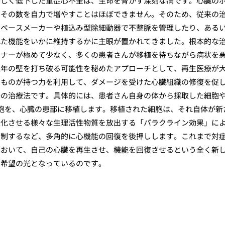
著しく低下した重症心不全は、生命を脅かす深刻な病です。心臓の
、その数を自力で増やすことはほぼできません。そのため、従来の
、ペースメーカーや植込み型除細動器で不整脈を管理したり、ある
れた機能をいかに維持するかに主眼が置かれてきました。根本的な
ドナーが極めて少なく、多くの患者さんが移植を待ちながら病状を
長年の壁を打ち破る可能性を秘めたアプローチとして、再生医療が
のものが持つ力を利用して、ダメージを受けた心臓組織の修復を促
端の治療法です。具体的には、患者さん自身の体から採取した細胞
細胞を、心臓の患部に移植します。移植された細胞は、それ自体が新
性化させる様々な生理活性物質を放出する「パラクライン効果」に
抑制するなど、多角的に心機能の回復を後押しします。これまで対
において、自己の心臓を再生させ、機能を回復させるという全く新
す希望の光となっているのです。