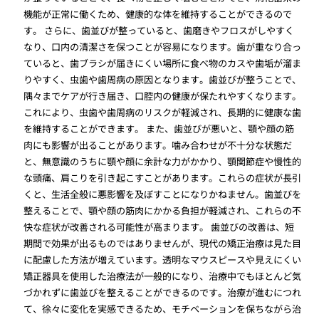
機能が正常に働くため、健康的な体を維持することができるので
す。 さらに、歯並びが整っていると、歯磨きやフロスがしやすく
なり、口内の清潔さを保つことが容易になります。歯が重なり合っ
ていると、歯ブラシが届きにくい場所に食べ物のカスや歯垢が溜ま
りやすく、虫歯や歯周病の原因となります。歯並びが整うことで、
隅々までケアが行き届き、口腔内の健康が保たれやすくなります。
これにより、虫歯や歯周病のリスクが軽減され、長期的に健康な歯
を維持することができます。 また、歯並びが悪いと、顎や顔の筋
肉にも影響が出ることがあります。噛み合わせが不十分な状態だ
と、無意識のうちに顎や顔に余計な力がかかり、顎関節症や慢性的
な頭痛、肩こりを引き起こすことがあります。これらの症状が長引
くと、生活全般に悪影響を及ぼすことになりかねません。歯並びを
整えることで、顎や顔の筋肉にかかる負担が軽減され、これらの不
快な症状が改善される可能性が高まります。 歯並びの改善は、短
期間で効果が出るものではありませんが、現代の矯正治療は見た目
に配慮した方法が増えています。透明なマウスピースや見えにくい
矯正器具を使用した治療法が一般的になり、治療中でもほとんど気
づかれずに歯並びを整えることができるのです。治療が進むにつれ
て、徐々に変化を実感できるため、モチベーションを保ちながら治