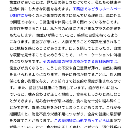
歯並びが良いことは、見た目の美しさだけでなく、私たちの健康や
生活の質にも大きな影響を与えます。
工務店ではどうもホームペー
ジ制作にか
多くの人が歯並びの悪さに悩んでいる理由は、単に外見
の問題ではなく、日常生活や体調にも深く関わっているからです。
歯並びを整えることは、私たちの心身にさまざまなプラスの効果を
もたらします。 歯並びが整っていると、笑顔に自信を持てるよう
になります。歯並びが悪いと、人前で笑うことや写真を撮られるこ
とに抵抗を感じることがあります。口元を隠してしまったり、自然
な表情を見せることをためらうことで、コミュニケーションに消極
的になりがちです。
その高知県の根管治療ができる歯科医院では
、
歯並びが良くなると、こうした不安や自己意識が薄れ、自然に笑顔
を見せられるようになります。自分に自信が持てることは、対人関
係にも良い影響を与え、より前向きで社交的な態度が生まれるので
す。 また、歯並びは健康にも直結しています。歯がきれいに並ん
でいると、噛み合わせが正しく機能し、食事をしっかりと楽しむこ
とができます。噛み合わせが悪い場合、食べ物を十分に噛み砕くこ
とができず、胃腸に負担をかけてしまうことがあります。これが長
期間続くと、消化不良や栄養不足につながり、全身の健康に悪影響
を及ぼすことがあります。
この薬剤師に山形であってからは
歯並び
が整っていることで、食べ物を正しく噛むことができ、消化器系の